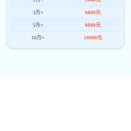
在。
巴尔韦德在攻防转换中的作用，还体现在他出色的长
传调度能力上。虽然他的短传配合能力同样优秀，但
在由守转攻的瞬间，巴尔韦德更倾向于使用大范围的
转移球，直接打穿西班牙队的防线宽度。他能在奔跑
中观察到远端套边的队友，然后用一脚精准的外脚背
弧线球寻找机会。这种视野与脚法，让他从一名单纯
的悍将进化成了战术核心。在面对西班牙队的高位逼
抢时，巴尔韦德的出球稳定性至关重要。他很少会在
压力下出现低级失误，这种心理素质对于任何一支志
在争冠的球队来说都是宝贵的财富。一个冷静的巴尔
韦德，往往意味着球队在逆境中有了稳定的出球点。
然而，巴尔韦德也并非没有短板。他在无球状态下的
防守位置感偶尔会出现失位，尤其是在面对西班牙队
反复的横向拉扯时，可能需要队友的及时补位。但瑕
不掩瑜，他在世界杯舞台上的成长有目共睹。他不再
仅仅是那个依靠体能奔跑的少年，而是学会了用节奏