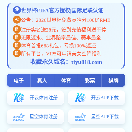
哥伦比亚一球小胜摩洛哥
哈兰德客场翻盘挪威冲进
巴尔韦德面对西班牙队能否
掌控攻防转换攻防作用盘点
在西班牙足球的璀璨星河中，每一名球员的登场都承
载着战术体系的呼吸与脉搏。当巴尔韦德这个名字与
斗牛士军团联系在一起时，人们首先想到的不仅是他
在皇家马德里展现出的惊人奔跑能力，更是他在中场
区域那种近乎绝对的掌控力。如今，随着世界杯舞台
的聚光灯再度聚焦，巴尔韦德面对西班牙队能否成为
那台驱动攻防转换的双核引擎？这不仅是球迷茶余饭
后的谈资，更是决定球队能否在淘汰赛走得更远的关
键变量。本文将深度剖析巴尔韦德在场上的具体作
用，从拦截、推进到致命一传，看这位乌拉圭铁腰如
何在面对西班牙的传控美学时，用硬朗与智慧书写自
己的攻防传奇。