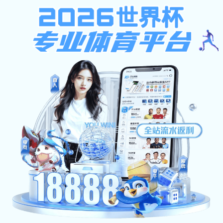
Home
About
App
体育资讯
世界名前锋
足球射手排行
登录
2026-07-09 10:24
合作伙伴
体育资讯
世界名前锋
足球射手排行
内链导航优化
巴拿马vs英格兰2026世界
6月20日库拉索厄瓜多尔
世界杯英格兰vs克罗地亚
2026世界杯土耳其vs澳大