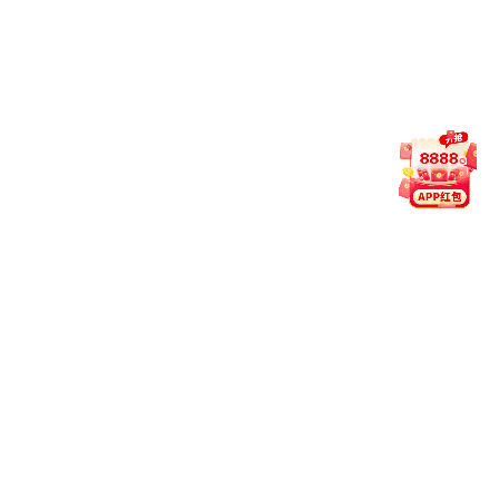
在足球世界里，总有那么一些夜晚，能瞬间改写赛
季的剧本。对于利雅得...
2026-06-29
埃及vs比利时2026世界杯VAR看点
在足球世界的宏大叙事中，有些对决注定要超越竞
技本身，成为科技与人...
2026-06-28