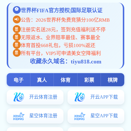
哥伦比亚一球小胜摩洛哥
哈兰德客场翻盘挪威冲进
德布劳内面对埃及能否切断
反击线路首发悬念前瞻
当足球世界的目光聚焦于卡塔尔，一场看似强弱分明
的对决，却因一个名字而暗流涌动。凯文·德布劳
内，这位被誉为“中场大师”的比利时核心，即将在小
组赛的关键战役中直面埃及队的铁血防线。然而，问
题的核心并非比利时能否破门，而是一个更为尖锐的
战术悬念：德布劳内能否切断埃及最致命的反击线
路？这不仅关乎一场比赛的胜负，更可能决定“欧洲
红魔”在本届世界杯的最终高度。在埃及队战术核心
围绕快速转换的背景下，这位曼城大脑的防守侵略
性，将成为破解埃及战术利器的关键钥匙。
德布劳内对抗埃及的反击网络，首先源于两支球队截
然不同的战术基因。比利时队拥有黄金一代的中前场