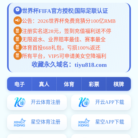
哥伦比亚一球小胜摩洛哥
哈兰德客场翻盘挪威冲进
巴坎布面对哥伦比亚防线能
否主导反击盘口影响解析
当足球世界将目光聚焦于下一场令人窒息的较量，一
个名字与一个命题如同闪电般划破战术分析的天空：
巴坎布。这位曾经在中超赛场掀起腥风血雨的前锋，
如今站在了世界杯预选赛的聚光灯下，他的每一次冲
刺、每一次触球，都牵动着无数投注者的神经与钱
包。对面，是以硬朗和体系著称的哥伦比亚防线，这
条拥有米纳、桑切斯等悍将的南美城墙。那么，巴坎
布能否凭借一己之力，主导反击，从而深刻影响盘口
的风向？这不仅是一场绿茵场上的技术博弈，更是一
场心理与概率的精确推演。本文将从核心数据、战术
博弈与盘口逻辑三个维度，为你深度拆解这场在即的
焦点战役。