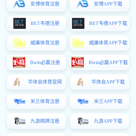
要理解巴坎布的作用，首先必须将他置于球队战术的
核心天平上。他的最大优势，是那种近乎变态的瞬时
爆发力和纵深跑位能力。当球队陷入阵地战僵局，或
是后场抢断成功后，巴坎布就像一把被拉满弓弦的利
箭，总能在对手后卫线与门将之间的真空地带找到生
存空间。面对哥伦比亚这条虽然经验丰富但转身速度
近年来备受质疑的防线，巴坎布的速度优势被无限放
大。在世界杯亚洲区预选赛的某些场次，我们已经见
识过他如何在高压下完成从零到一的致命一击。这种
能力，让对手在压上进攻时必须时刻忌惮身后，从而
间接解放了本方中场的出球压力。
然而，盘口的影响并非仅仅由一个球员的速度决定。
哥伦比亚防线的协同防守能力，在小组赛中已经证明
其韧性。他们擅长利用身体对抗和预判来封锁空间。
巴坎布要做的，不只是跑出空档，更需要在粗野的犯
规与身体接触中保持平衡。从欧赔与亚洲盘口的变动
来看，市场对于这位锋线尖刀的综合贡献是给予较高
期望的。例如，在近期盘口中，关于“本场比赛是否