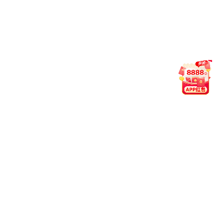
在足球世界里，总有那么一些夜晚，能瞬间改写赛
季的剧本。对于利雅得...
2026-06-29
埃及vs比利时2026世界杯VAR看点
在足球世界的宏大叙事中，有些对决注定要超越竞
技本身，成为科技与人...
2026-06-28