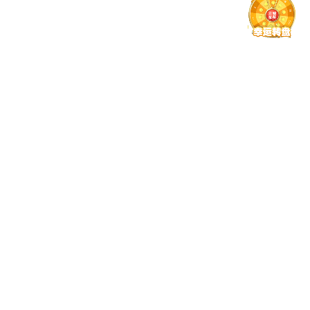
欢迎使用 美高梅澳门-澳门美高...
欢迎使用 美高梅澳门-澳门美高梅。本隐私政
策阐述我们如何处理您的个人信息，以及您可
行使的权利。...
流量不够用？美高梅澳门-澳门美...
流量不够用？美高梅澳门-澳门美高梅 省流模
式帮你省。
深夜看球怕打扰？美高梅澳门-澳...
深夜看球怕打扰？美高梅澳门-澳门美高梅 震
动提醒不响铃。