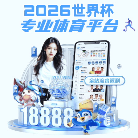
Home
About
App
体育资讯
世界名前锋
足球射手排行
登录
产品能力升级
欢迎使用 美高梅澳门-澳门美高梅。本隐
私政策阐述我们如何处理您的个人信息，
以及您可行使的权利。
巴拿马vs英格兰2026世界杯定位球防守
2026-06-27
6月20日库拉索厄瓜多尔赛前盘口提醒
2026-06-29