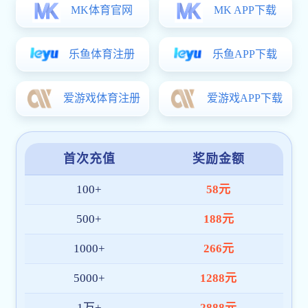
巴拿马vs英格兰2026世界杯定位球防守
当2026年世界杯的赛程表上赫然出现了巴拿马与英
格兰的对决时，全世界的目光都不约而同地...
2026-06-27
6月20日库拉索厄瓜多尔赛前盘口提醒
6月20日，南美足坛的目光聚焦于库拉索与厄瓜多尔
的对决。这场看似强弱分明的赛事，实则暗...