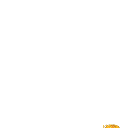
哈兰德客场翻盘挪威冲进四强世预赛名局
足球世界大赛的魅力，往往在最后时刻才真正绽
放。当全世界都以为一支球队即将带着苦涩出...
2026-06-27
智能分析引擎