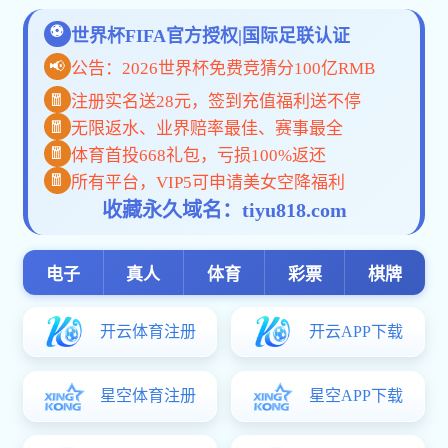
世界杯英格兰vs克罗地亚赛前训练
2026-06-27
2026世界杯土耳其vs澳大利亚长传策略
2026-06-29
哥伦比亚一球小胜摩洛哥冲进四强热身赛赛后热议
2026-06-27
哈兰德客场翻盘挪威冲进四强世预赛名局诞生
2026-06-27
塔利斯卡独造赛季转折，利雅得胜利封神之夜
2026-06-29
埃及vs比利时2026世界杯VAR看点