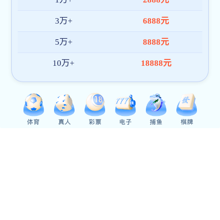
2026-06-29
世界杯英格兰vs克罗地亚赛前训练
当世界杯的战鼓在俄罗斯的广袤大地上敲响，每一
场赛前训练都不仅仅是热身，而是无形中的预...
2026-06-27