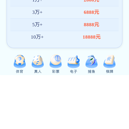
当然，我们不能忽视英格兰双前锋打法的自我调节能
力。索斯盖特若在实战中发现凯恩被重点盯防，很可
能让拉什福德回撤至边路，制造“假双前锋”的变阵效
果。但足球战术永远存在“矛与盾”的动态博弈。巴拿
马若想真正压制对手冷门风险，就必须在赛前准备中
模拟所有可能变数。比如，当英格兰切换为单前锋加
影锋站位时，巴拿马的后腰是否需要提前预判横向转
移路线？又比如，当对手利用身高优势频繁起高球
时，巴拿马的中卫是否具备争顶时的弹跳技巧？这些
问题没有标准答案，但态度决定高度。
从数据模型来看，目前主流机构给予英格兰取胜的概
率高达87%，而巴拿马赢球的可能性仅为3.5%。然
而，足球世界的“冷门风险”往往诞生于这些微小的概
率中。2010年世界杯，瑞士击败西班牙；2014年，
哥斯达黎加杀入八强；2022年，沙特逆转阿根廷
——这些案例的共同点是，弱旅通过战术纪律与心理
韧性，将对手拖入自己的节奏。巴拿马面对英格兰双
前锋打法，若能实现以下三点，便有望引爆冷门：