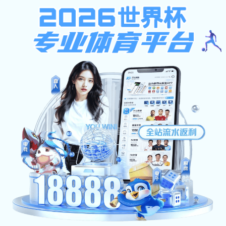
Home
About
App
体育资讯
世界名前锋
足球射手排行
登录
2026-07-07 14:06
合作伙伴
体育资讯
世界名前锋
足球射手排行
内链导航优化
巴拿马vs英格兰2026世界
6月20日库拉索厄瓜多尔
世界杯英格兰vs克罗地亚
2026世界杯土耳其vs澳大