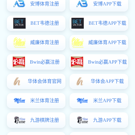
高点争顶者，还是在任意球防守中负责盯防对方关键
球员，他的动作总带着一种机械般的精准。这种特质
在面对刚果金这种身体对抗强、但防守整体性稍显松
懈的球队时，可能成为破局的钥匙。刚果金防线在应
对欧洲球队的高空球时，往往暴露出位置感不足的问
题——球员更倾向于依赖个人能力解围，而忽视对第
二落点的保护。穆尼奥斯如果能在定位球中抓住这种
瞬间的犹豫，哪怕不是直接得分，也足以扰乱对手的
节奏，为队友创造补射机会。
其次，穆尼奥斯的经验值加成不可小觑。他曾效力于
欧洲顶级联赛，与众多风格迥异的锋线球员交锋过，
这种履历让他对定位球战术的理解远超普通球员。在
世界杯预选赛这样的大场面中，心理素质往往比技术
动作更重要。刚果金防线虽然以硬朗著称，但在面对
穆尼奥斯这样反复横移、制造压迫感的后卫时，可能
会出现非受迫性失误。例如，在近期的热身赛中，刚
果金曾因定位球防守漏人而丢球，这正是穆尼奥斯擅
长的领域：他可以通过假动作吸引包夹，然后突然前