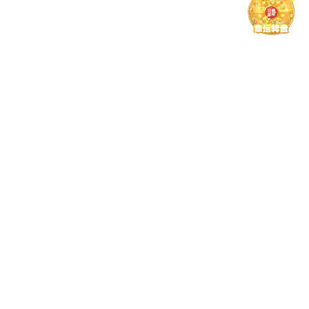
在全球球迷的翘首期盼中，世界杯的热身赛战火重
燃，一场备受瞩目的对...
2026-06-27
哈兰德客场翻盘挪威冲进四强世预赛名局
足球世界大赛的魅力，往往在最后时刻才真正绽
放。当全世界都以为一...
2026-06-27