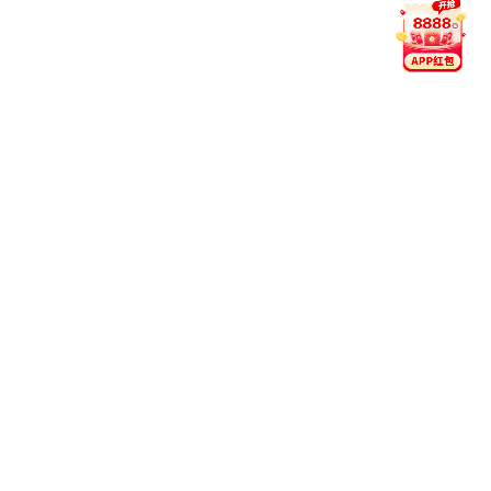
埃及vs比利时2026世界杯VAR看点
在足球世界的宏大叙事中，有些对决注定要超越竞
技本身，成为科技与人...
2026-06-28