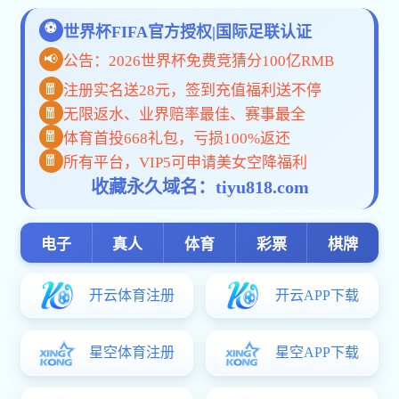
哥伦比亚一球小胜摩洛哥
哈兰德客场翻盘挪威冲进
穆尼奥斯面对刚果金防线定
位球威胁能否释放看点梳理
在世界杯预选赛的硝烟中，定位球往往成为决定比赛
走向的“隐形杀手”。当哥伦比亚的硬汉穆尼奥斯站在
刚果金防线前，他的眼神里藏着的不只是肌肉与对抗
的较量，更是一种战术智慧的博弈。这位以铁血防守
著称的后卫，在定位球攻防中能释放出怎样的看点？
这不仅是技战术的悬念，更是足球场上心理与物理的
双重冲击。本文将从穆尼奥斯的技术特点、刚果金的
防守漏洞以及定位球战术的多样性切入，为你梳理这
场即将上演的攻防大戏。
首先，穆尼奥斯并非传统意义上的“带刀侍卫”，但他
对定位球落点的判断却有着猎豹般的敏锐。在哥伦比
亚队内，他常被委以重任，无论是在角球进攻中充当