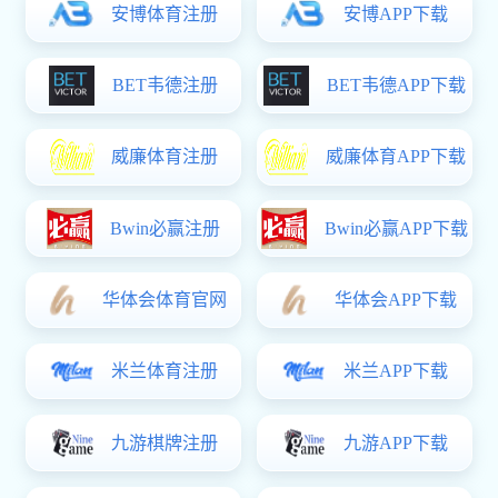
传转移便成了破解局部缠斗的钥匙。想象一下，恰尔
汗奥卢或新一任中场核心，突然送出一记四十米外的
斜长传，直接找到套边插上的边后卫。这种大范围的
调度，不仅能够瞬间撕裂澳大利亚队因整体移动而可
能产生的边路空当，更能利用“星月军团”边锋的灵巧
与速度，在空间争夺中抢占先机。土耳其队的策略并
非要求前锋一味争顶，而是通过长传迫使对手防线横
向移动，从而消耗“袋鼠军团”高大的中卫体能，并在
其身后制造出可供反跑的纵深。这种“声东击西”的长
传策略，暗合了现代足球中“弱侧空间最大化”的进攻
哲学。
反观澳大利亚队，他们的长传策略则更多了一层原始
的暴力美学与直接性。澳大利亚球员普遍拥有出色的
身体素质和空中对抗能力，这让他们的长传进攻呈现
出一种“泰山压顶”的态势。他们的中后卫或者后腰，
往往会减少中场的无效传导，转而直接寻找前场的双
塔战术点。这种长传的目的性极为明确：要么是让高
中锋背身拿球，为后排插上的中场球员做球；要么就