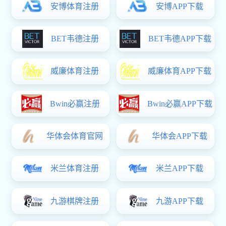
畅，但在对方禁区前沿却始终缺乏致命一击的穿透
力。就在日本球迷的心悬到了嗓子眼时，日本队主帅
做出了一个大胆的决定，换上了一位名不见经传的前
场攻击手。这一换人，看似冒险，实则是精密计算过
的赌博。令人万万没有想到的是，这次换人成为了整
场比赛的转折点。这位替补奇兵在登场后的第一次触
球，就用一次鬼魅般的跑位撕开了瑞典队固若金汤的
后防线。他接球、调整、射门，动作一气呵成，皮球
如同精确制导的导弹一般，击中立柱内侧弹入网窝。
整个球场瞬间被点燃，日本队的替补席上更是炸开了
锅，教练们抱在一起，难以置信地摇着头，仿佛在感
叹这一脚石破天惊的射门是如何诞生的。
在体育足球的世界里，首发阵容往往集万千宠爱于一
身，而替补球员则常被视为“配角”。然而，正是这种
深度的轮换和关键节点的奇兵出击，才让这项运动充
满了变数与魅力。日本队的这位替补奇兵，在赛前甚
至没有太多媒体关注，他的数据面板在本次赛事中几
乎是空白的。但在最关键的时刻，他没有因为之前的