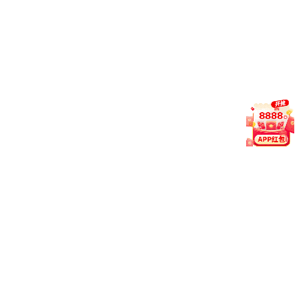
塔利斯卡独造赛季转折，利雅得胜利封神之
在足球世界里，总有那么一些夜晚，能瞬间改写赛
季的剧本。对于利雅得...
2026-06-29
埃及vs比利时2026世界杯VAR看点
在足球世界的宏大叙事中，有些对决注定要超越竞
技本身，成为科技与人...