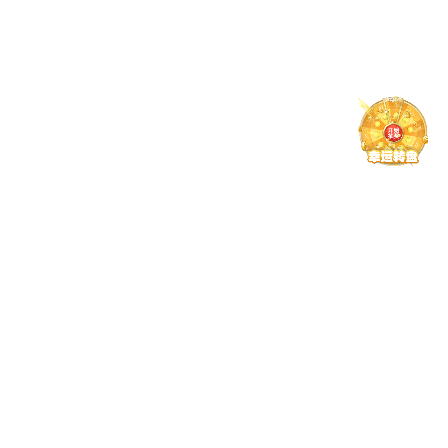
哥伦比亚一球小胜摩洛哥冲进四强热身赛
在全球球迷的翘首期盼中，世界杯的热身赛战火重
燃，一场备受瞩目的对...
2026-06-27